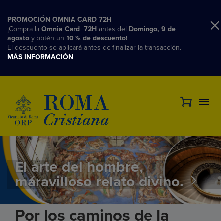
PROMOCIÓN OMNIA CARD 72H
¡Compra la
Omnia Card 72H
antes del
Domingo, 9 de
agosto
y obtén un
10 % de descuento!
El descuento se aplicará antes de finalizar la transacción.
MÁS INFORMACIÓN
El arte del hombre,
maravilloso relato divino.
Por los caminos de la