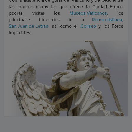
Con la asistencia de guías del Vaticano y de ORP, entre
las muchas maravillas que ofrece la Ciudad Eterna
podrás visitar los
Museos Vaticanos
, los
principales itinerarios de la
Roma cristiana
,
San Juan de Letrán
, así como el
Coliseo
y los Foros
Imperiales.