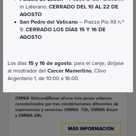
in Laterano:
CERRADO DEL 10 AL 22 DE
AGOSTO
San Pedro del Vaticano
– Piazza Pio XII n.º
9:
CERRADO LOS DÍAS 15 Y 16 DE
OMNIA Card Vatican&Rome
AGOSTO
Si quieres organizar tu visita de forma óptima, los city
pass OMNIA para el Vaticano y Roma vienen en tu
ayuda, haciéndolo todo más sencillo y cómodo.
Los días
15 y 16 de agosto
, para el canje, diríjase
Convenientemente adquiridos online o por teléfono,
al mostrador del
Carcer Mamertino
, Clivo
incluyen entrada preferencial a los Museos Vaticanos y
la posibilidad de visitar lugares emblemáticos como el
Argentario 1, de 10:00 a 16:00.
Coliseo y la Galería Borghese o descubrir Roma con
recorridos panorámicos en autobús turístico.
OMNIA Vatican&Rome ofrece tres pases urbanos
caracterizados por tres combinaciones diferentes de
experiencias y servicios: OMNIA 72h, OMNIA Smart
y OMNIA 24h.
MÁS INFORMACIÓN