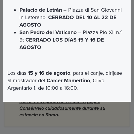
Opera Romana Pellegrinaggi no es
Palacio de Letrán
– Piazza di San Giovanni
responsable por objetos personales perdidos o
in Laterano:
CERRADO DEL 10 AL 22 DE
dejados a bordo del Open Bus
AGOSTO
Prohibido el consumo de alcohol y alimentos a
San Pedro del Vaticano
– Piazza Pio XII n.º
bordo del Open Bus
9:
CERRADO LOS DÍAS 15 Y 16 DE
Las personas con discapacidad serán recibidas
AGOSTO
con atención. Solo se puede acceder a una silla
de ruedas en cada vehículo.
Se permiten perros y gatos pequeños a bordo
bajo petición.
Los días
15 y 16 de agosto
, para el canje, diríjase
Los perros guía de personas invidentes están
al mostrador del
Carcer Mamertino
, Clivo
permitidos a bordo
Argentario 1, de 10:00 a 16:00.
IMPORTANTE:
La primera vez que suba al Open
Bus le entregarán un recibo en papel.
Consérvelo cuidadosamente durante su
estancia en Roma.