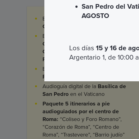
San Pedro del Vat
AGOSTO
Entrada a los
Museos Vaticanos
y la
Capilla Sixtina.
Entrada con audioguía digital a la
Cárcel Mamertina
y entrada al
Los días
15 y 16 de ag
Coliseo, Foro Romano y Monte
Argentario 1, de 10:00 a
Palatino
Entrada con audioguía digital al
Palacio de Letrán
Audioguía digital de la
Basílica de
San Pedro
en el Vaticano
Paquete 5 itinerarios a pie
audioguiados por el centro de
Roma:
“Coliseo y Foro Romano”,
“Corazón de Roma”, “Centro de
Roma”, “Trastevere”, “Barrio judío”