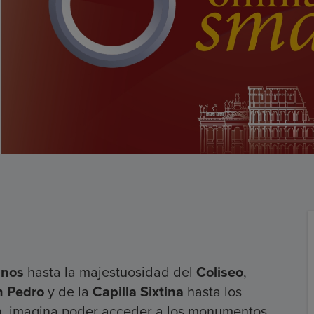
anos
hasta la majestuosidad del
Coliseo
,
n Pedro
y de la
Capilla Sixtina
hasta los
,
imagina poder acceder a los monumentos