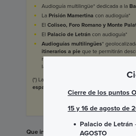
Audioguía multilingüe* dedicada a la
Ba
La
Prisión Mamertina
con audioguía*
El
Coliseo, Foro Romano y Monte Pala
El
Palacio de Letrán
con audioguía*
Audioguías multilingües
* geolocalizad
itinerarios
a pie
que te permitirán descu
mientras escuchas historias y curiosida
la ciudad.
Ci
(*) Las audioguías se pueden escuchar des
español, alemán y portugués.
Cierre de los puntos 
15 y 16 de agosto de 
Palacio de Letrán
–
Que incluye
AGOSTO