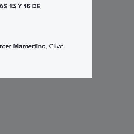
S 15 Y 16 DE
rcer Mamertino
, Clivo