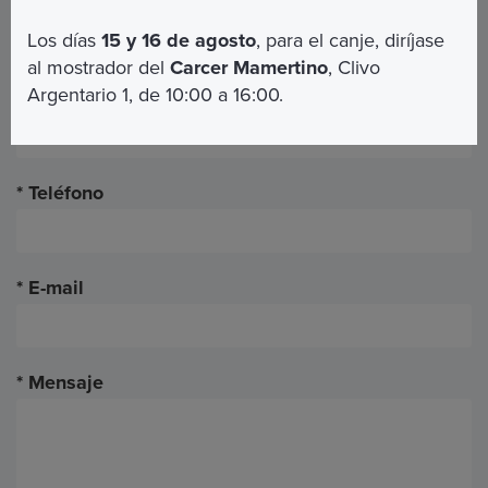
Nombre
Los días
15 y 16 de agosto
, para el canje, diríjase
al mostrador del
Carcer Mamertino
, Clivo
Argentario 1, de 10:00 a 16:00.
Appelido
Teléfono
E-mail
Mensaje