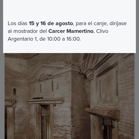
AUTOBÚS:
660 desde la estación de metro de
Arco di Travertino Línea A
Los días
15 y 16 de agosto
, para el canje, diríjase
al mostrador del
Carcer Mamertino
, Clivo
El valor de la experiencia
Argentario 1, de 10:00 a 16:00.