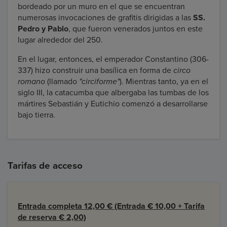
bordeado por un muro en el que se encuentran
numerosas invocaciones de grafitis dirigidas a las
SS.
Pedro y Pablo
, que fueron venerados juntos en este
lugar alrededor del 250.
En el lugar, entonces, el emperador Constantino (306-
337) hizo construir una basílica en forma de
circo
romano
(llamado
"circiforme"
). Mientras tanto, ya en el
siglo III, la catacumba que albergaba las tumbas de los
mártires Sebastián y Eutichio comenzó a desarrollarse
bajo tierra.
Tarifas de acceso
Entrada completa 12,00 € (Entrada € 10,00 + Tarifa
de reserva € 2,00)