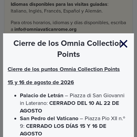
Idiomas disponibles para las visitas guiadas
:
Italiano, Inglés, Francés, Español y Alemán.
Para otros horarios, idiomas y días disponibles, escriba
a
info@omniavaticanrome.org
Cierre de los Omnia Collection
Points
Cómo llegar con el transporte público
Cierre de los puntos Omnia Collection Points
15 y 16 de agosto de 2026
SAN SEBASTIÁN
Palacio de Letrán
– Piazza di San Giovanni
Dirección: Via Appia Antica, 136
in Laterano:
CERRADO DEL 10 AL 22 DE
AUTOBÚS:
118 desde la estación de metro
AGOSTO
Colosseo o Circo Massimo Línea B:
San Pedro del Vaticano
– Piazza Pio XII n.º
AUTOBÚS:
218 desde la estación de metro de
9:
CERRADO LOS DÍAS 15 Y 16 DE
San Giovanni Línea A
AGOSTO