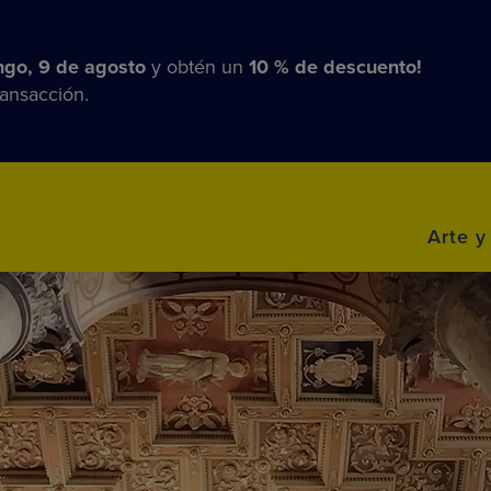
go, 9 de agosto
y obtén un
10 % de descuento!
ransacción.
Arte y