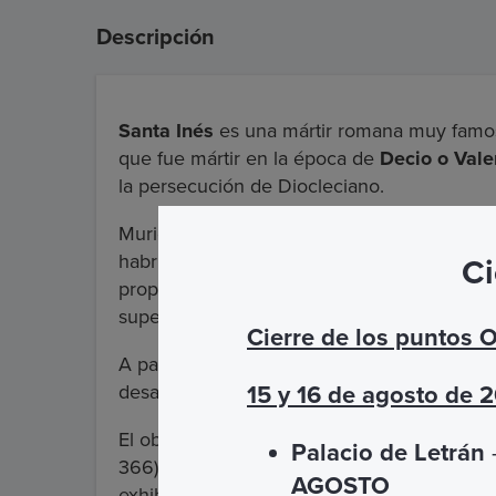
Descripción
Santa Inés
es una mártir romana muy famos
que fue mártir en la época de
Decio o Vale
la persecución de Diocleciano.
Murió a la edad de solo 12 años: el Papa D
habría arrojado. Tras el martirio, el cuerp
Ci
propiedad de su familia, a la izquierda de 
superficie con tumbas y mausoleos individu
Cierre de los puntos 
A partir de este
hipogeo
original, con la in
desarrollará bajo tierra una vasta red comu
15 y 16 de agosto de 
El objeto de especial atención fue la
tumba 
Palacio de Letrán
–
366) estaba decorada con losas de mármol:
AGOSTO
exhibe actualmente en la escalera de entra