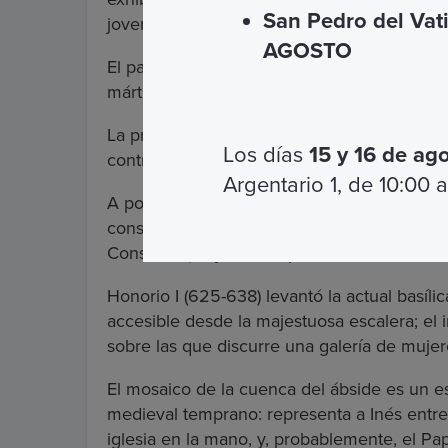
San Pedro del Vat
joven en actitud de oración entre dos pane
AGOSTO
El papa Dámaso (366-384) también intervino 
mártir ahora está pegada en la escalera.
La profunda devoción que los romanos alimen
Los días
15 y 16 de ag
contribuyó a embellecer su santuario con un
Argentario 1, de 10:00 a
A poca distancia del venerado entierro del 
construyó una basílica en forma de circo ro
Constanza), hija del emperador Constantino
Honorio I (625-638) levantó la actual basíl
accesible desde la majestuosa escalera; el i
sobre las que discurre una galería de mujer
El mosaico de la cuenca del ábside es un e
medieval temprano: representa a Inés entre
iglesia en la mano, y, probablemente, el P