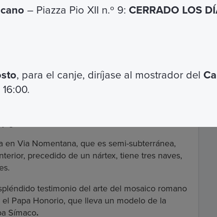
icano
– Piazza Pio XII n.º 9:
CERRADO LOS DÍA
les con motivos geométricos.
en la tumba de Inés: la inscripción que dedicó al
taron a lo largo de los siglos por la joven mártir
osto
, para el canje, diríjase al mostrador del
Ca
a serie de construcciones en la superficie.
 16:00.
mártir, quizás en una propiedad imperial, se
mano con un atrio a instancias de Constantino (o
 y gran devoto de Inés.
ica en Via Nomentana, que es semi-subterránea,
nterior, precedido de un nártex, tiene tres naves,
es.
spléndido testimonio del arte del mosaico romano
 el Papa Honorio, que lleva un modelo de la
apa Símaco
.