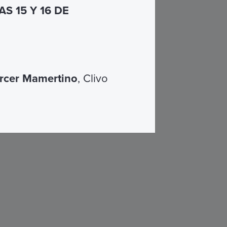
S 15 Y 16 DE
rcer Mamertino
, Clivo