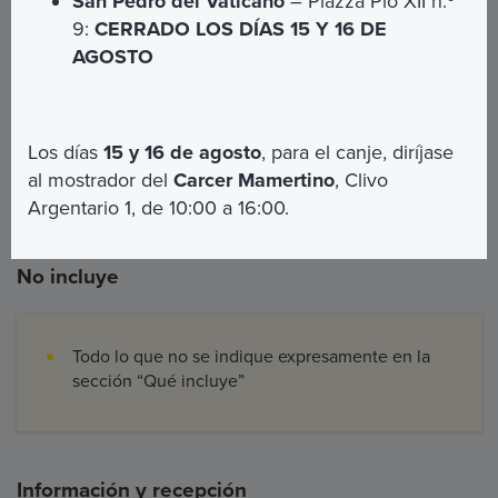
San Pedro del Vaticano
– Piazza Pio XII n.º
9:
CERRADO LOS DÍAS 15 Y 16 DE
AGOSTO
Incluye
Acceso a la Necrópolis de San Pedro
Los días
15 y 16 de agosto
, para el canje, diríjase
Visita con guía multilingüe
al mostrador del
Carcer Mamertino
, Clivo
Argentario 1, de 10:00 a 16:00.
No incluye
Todo lo que no se indique expresamente en la
sección “Qué incluye”
Información y recepción