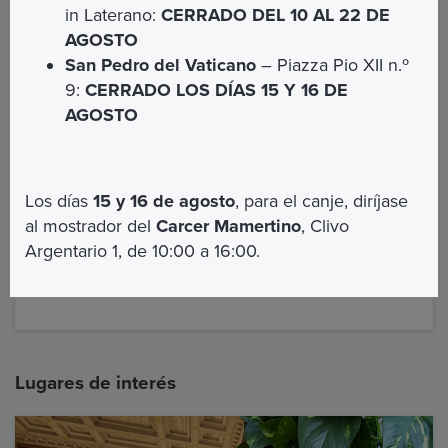
in Laterano:
CERRADO DEL 10 AL 22 DE
Alguna información para ti:
AGOSTO
San Pedro del Vaticano
– Piazza Pio XII n.º
Horario de apertura de la Basílica de San Pedro
9:
CERRADO LOS DÍAS 15 Y 16 DE
Periodo de verano
(1 de abril – 30 de
AGOSTO
septiembre): 7:00 - 19:10
Periodo de invierno
(1 de octubre - 31 de marzo):
7:00 - 19:10
Los días
15 y 16 de agosto
, para el canje, diríjase
Para obtener más información sobre el Jubileo,
al mostrador del
Carcer Mamertino
, Clivo
visite el sitio web oficial:
Argentario 1, de 10:00 a 16:00.
www.iubilaeum2025.va
Lugares de interés