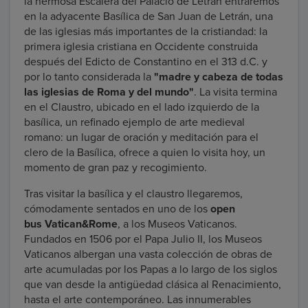
la hermosa Escalera del Palacio de Letrán entraremos
en la adyacente Basílica de San Juan de Letrán, una
de las iglesias más importantes de la cristiandad: la
primera iglesia cristiana en Occidente construida
después del Edicto de Constantino en el 313 d.C. y
por lo tanto considerada la
"madre y cabeza de todas
las iglesias de Roma y del mundo"
. La visita termina
en el Claustro, ubicado en el lado izquierdo de la
basílica, un refinado ejemplo de arte medieval
romano: un lugar de oración y meditación para el
clero de la Basílica, ofrece a quien lo visita hoy, un
momento de gran paz y recogimiento.
Tras visitar la basílica y el claustro llegaremos,
cómodamente sentados en uno de los
open
bus Vatican&Rome
, a los Museos Vaticanos.
Fundados en 1506 por el Papa Julio II, los Museos
Vaticanos albergan una vasta colección de obras de
arte acumuladas por los Papas a lo largo de los siglos
que van desde la antigüedad clásica al Renacimiento,
hasta el arte contemporáneo. Las innumerables