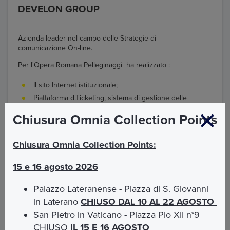
DEVELON GROUP
Azienda leader nel campo delle Strategie di
comunicazione On-line.
Per l'Opera Romana Pelleginaggi ha realizzato :
Il sito Internet istituzionale;
Piattaforma d.Ticketing, sistema di gestione delle
vendite dei servizi di Roma Cristiana;
Chiusura Omnia Collection Points
Il sito internet per la vendita on line dei Servizi Vatican &
Rome;
L'App Omnia Vatican & Rome per la vendita via mobile
Chiusura Omnia Collection Points:
dei Servizi Vatican & Rome.
15 e 16 agosto 2026
Palazzo Lateranense - Piazza di S. Giovanni
in Laterano
CHIUSO DAL 10 AL 22 AGOSTO
San Pietro in Vaticano - Piazza Pio XII n°9
CHIUSO
IL 15 E 16 AGOSTO