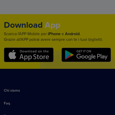
Download
App
Scarica l'APP Mobile per
iPhone
e
Android
.
Grazie all'APP potrai avere sempre con te i tuoi biglietti.
Chi siamo
Faq