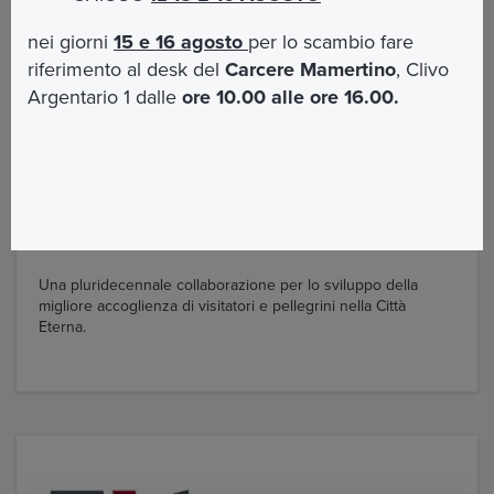
nei giorni
15 e 16 agosto
per lo scambio fare
riferimento al desk del
Carcere Mamertino
, Clivo
Argentario 1 dalle
ore 10.00 alle ore 16.00.
ROMA CAPITALE
Una pluridecennale collaborazione per lo sviluppo della
migliore accoglienza di visitatori e pellegrini nella Città
Eterna.