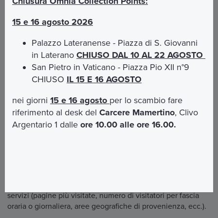
Chiusura Omnia Collection Points:
Sono predisposte specifiche informative privacy per
l’organizzazione e la partecipazione ai viaggi e
15 e 16 agosto 2026
pellegrinaggi.
Palazzo Lateranense - Piazza di S. Giovanni
Per esercitare i tuoi diritti puoi rivolgerti all’Opera Romana
in Laterano
CHIUSO DAL 10 AL 22 AGOSTO
Pellegrinaggi alla mail
privacyorp@orpnet.org
San Pietro in Vaticano - Piazza Pio XII n°9
Di seguito la descrizione della tipologia di dati trattati.
CHIUSO
IL 15 E 16 AGOSTO
Dati di navigazione
nei giorni
15 e 16 agosto
per lo scambio fare
riferimento al desk del
Carcere Mamertino
, Clivo
I sistemi informatici e le procedure software preposte al
funzionamento di questo sito acquisiscono, nel corso del
Argentario 1 dalle
ore 10.00 alle ore 16.00.
loro normale esercizio, alcuni dati personali la cui
trasmissione è implicita nell'uso dei protocolli di
comunicazione di Internet.
Altri dati vengono trattati tramite Google Analytics allo
scopo di ottenere informazioni statistiche sull'uso dei
servizi (pagine più visitate, numero di visitatori per fascia
oraria o giornaliera, aree geografiche di provenienza, ecc.).