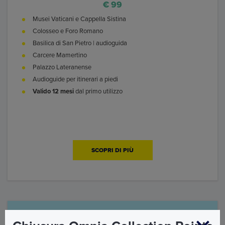
€ 99
Musei Vaticani e Cappella Sistina
Colosseo e Foro Romano
Basilica di San Pietro | audioguida
Carcere Mamertino
Palazzo Lateranense
Audioguide per itinerari a piedi
Valido 12 mesi
dal primo utilizzo
SCOPRI DI PIÙ
BISOGNO DI AIUTO?