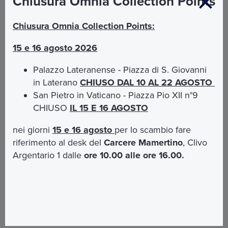
Chiusura Omnia Collection Points
Via telefono o e-mail il Customer
Chiusura Omnia Collection Points:
Service Omnia è a tua disposizione
15 e 16 agosto 2026
Palazzo Lateranense - Piazza di S. Giovanni
in Laterano
CHIUSO DAL 10 AL 22 AGOSTO
San Pietro in Vaticano - Piazza Pio XII n°9
CHIUSO
IL 15 E 16 AGOSTO
nei giorni
15 e 16 agosto
per lo scambio fare
OMNIA 72H
OMNIA 24H
OMNIA SMART
riferimento al desk del
Carcere Mamertino
, Clivo
€ 149
€ 69
€ 99
Argentario 1 dalle
ore 10.00 alle ore 16.00.
ACQUISTA
ACQUISTA
ACQUISTA
Biglietto Musei Vaticani e Cappella Sistina con ingresso
preferenziale