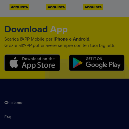
ACQUISTA
ACQUISTA
ACQUISTA
Download
App
Scarica l'APP Mobile per
iPhone
e
Android
.
Grazie all'APP potrai avere sempre con te i tuoi biglietti.
Chi siamo
Faq