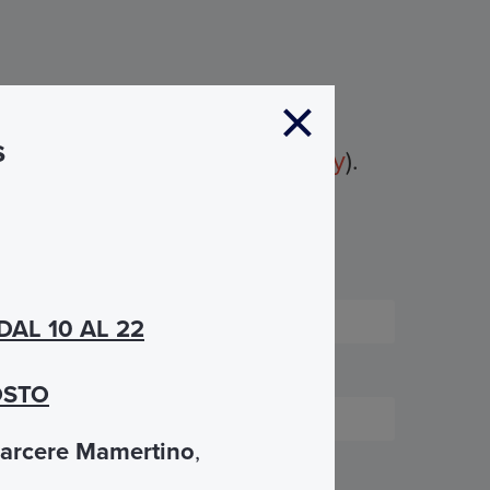
zo e- mail.
s
y (vedi la nostra pagina
Privacy
).
DAL 10 AL 22
GOSTO
arcere Mamertino
,