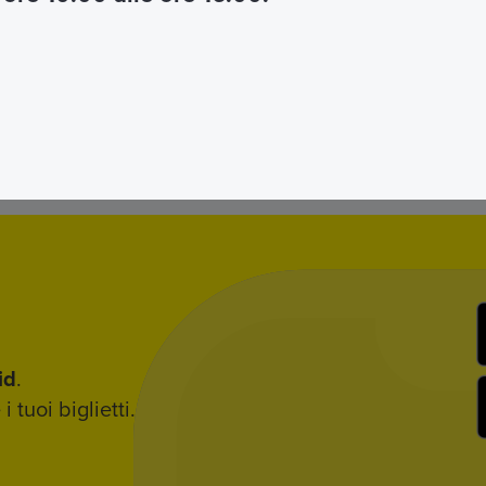
id
.
 tuoi biglietti.