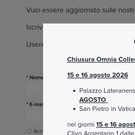
Vuoi essere aggiornato sulle nostr
Iscriviti alla nostra newsletter la
Useremo i tuoi dati nel pieno rispe
Chiusura Omnia Collec
15 e 16 agosto 2026
Nome
Palazzo Lateranens
AGOSTO
E-mail
San Pietro in Vati
nei giorni
15 e 16 agos
Accetto le condizioni della privacy (
visualiz
Clivo Argentario 1 dall