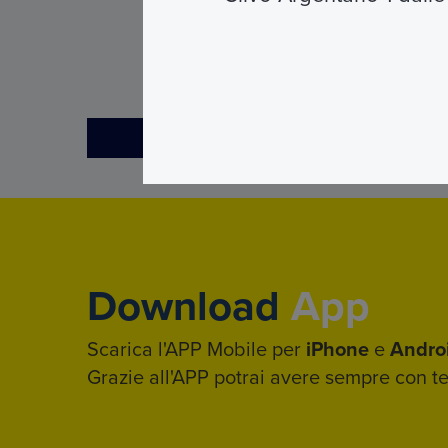
INVIA
Download
App
Scarica l'APP Mobile per
iPhone
e
Andro
Grazie all'APP potrai avere sempre con te i