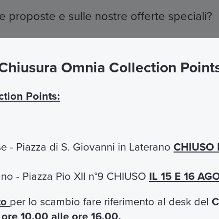
e proposte e sulle nostre offerte speciali?
sciandoci qui il tuo nome, cognome ed indiriz
Chiusura Omnia Collection Point
tto delle vigenti norme italiane sulla privac
tion Points:
Cognome
e - Piazza di S. Giovanni in Laterano
CHIUSO 
cano - Piazza Pio XII n°9 CHIUSO
IL 15 E 16 A
to
per lo scambio fare riferimento al desk del
C
za l'informativa
)*
e
ore 10.00 alle ore 16.00.