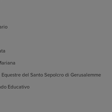
i
ario
ata
 Mariana
ne Equestre del Santo Sepolcro di Gerusalemme
ndo Educativo