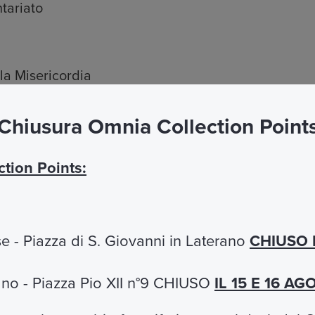
tariato
la Misericordia
Chiusura Omnia Collection Point
l Mondo della Sanità
tion Points:
Disabilità
e - Piazza di S. Giovanni in Laterano
CHIUSO 
cano - Piazza Pio XII n°9 CHIUSO
IL 15 E 16 A