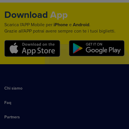
Download
App
Scarica l'APP Mobile per
iPhone
e
Android
.
Grazie all'APP potrai avere sempre con te i tuoi biglietti.
Chi siamo
Faq
Partners