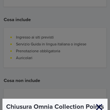
Cosa include
Ingresso ai siti previsti
Servizio Guida in lingua italiana o inglese
Prenotazione obbligatoria
Auricolari
Cosa non include
Quanto non menzionato nella voce “Cosa include”
Chiusura Omnia Collection Points