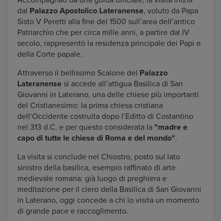
Accompagnati da una guida ufficiale, la visita inizia
dal
Palazzo Apostolico Lateranense
, voluto da Papa
Sisto V Peretti alla fine del 1500 sull’area dell’antico
Patriarchìo che per circa mille anni, a partire dal IV
secolo, rappresentò la residenza principale dei Papi e
della Corte papale.
Attraverso il bellissimo Scalone del
Palazzo
Lateranense
si accede all’attigua Basilica di San
Giovanni in Laterano, una delle chiese più importanti
del Cristianesimo: la prima chiesa cristiana
dell’Occidente costruita dopo l’Editto di Costantino
nel 313 d.C. e per questo considerata la
"madre e
capo di tutte le chiese di Roma e del mondo"
.
La visita si conclude nel Chiostro, posto sul lato
sinistro della basilica, esempio raffinato di arte
medievale romana: già luogo di preghiera e
meditazione per il clero della Basilica di San Giovanni
in Laterano, oggi concede a chi lo visita un momento
di grande pace e raccoglimento.