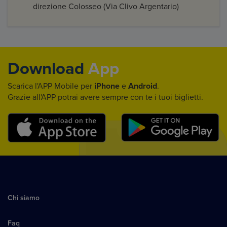
direzione Colosseo (Via Clivo Argentario)
Download
App
Scarica l'APP Mobile per
iPhone
e
Android
.
Grazie all'APP potrai avere sempre con te i tuoi biglietti.
Chi siamo
Faq