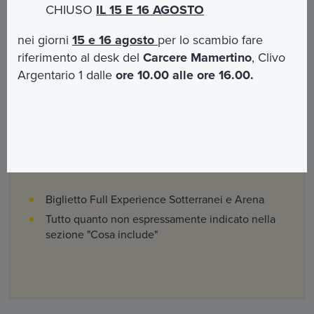
CHIUSO
IL 15 E 16 AGOSTO
Biglietto di ingresso al Carcere Mamertino
Biglietto di ingresso al Parco Archeologico del
nei giorni
15 e 16 agosto
per lo scambio fare
Colosseo
riferimento al desk del
Carcere Mamertino
, Clivo
Visita guidata di circa 2 ore e 30 minuti nella
Argentario 1 dalle
ore 10.00 alle ore 16.00.
lingua scelta
Cosa non include
Biglietto Full Experience Sotterranei e Arena
Tutto quanto non espressamente indicato nella
sezione "Cosa include"