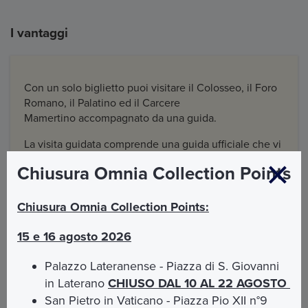
I vantaggi
Con un solo biglietto puoi visitare il Colosseo, il Foro
Romano, il Palatino ed il Carcere
Mamertino accompagnato da una guida.
La visita guidata comprende una guida ufficiale che vi
farà visitare il Carcere Mamertino ed il Foro Romano
Chiusura Omnia Collection Points
nella lingua da voi prescelta e che vi accompagnerà
lungo tutto il percorso dell'area archeologica del Foro
Romano fino all'esterno del Colosseo.
Chiusura Omnia Collection Points:
15 e 16 agosto 2026
Palazzo Lateranense - Piazza di S. Giovanni
Cosa Include
in Laterano
CHIUSO DAL 10 AL 22 AGOSTO
San Pietro in Vaticano - Piazza Pio XII n°9