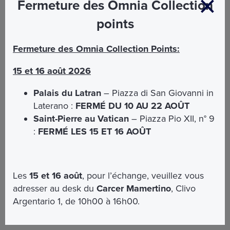
Fermeture des Omnia Collection
points
Fermeture des Omnia Collection Points:
Église de Sainte Agnese in Agone et
15 et 16 août 2026
Crypte - Entrée Accompagnée
Palais du Latran
– Piazza di San Giovanni in
Parmi les merveilles architecturales qui parsèment le
Laterano :
FERMÉ DU 10 AU 22 AOÛT
panorama romain, il y a un joyau sans pareil, l’
Eglise de
Saint-Pierre au Vatican
– Piazza Pio XII, n° 9
Sainte Agnese in Agone.
:
FERMÉ LES 15 ET 16 AOÛT
Ne manquez pas l’occasion de visiter ce joyau caché de
Rome.
EN SAVOIR PLUS
€ 5,00
Les
15 et 16 août
, pour l’échange, veuillez vous
adresser au desk du
Carcer Mamertino
, Clivo
Argentario 1, de 10h00 à 16h00.