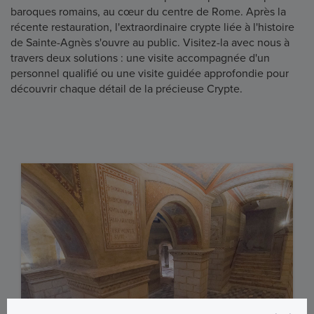
baroques romains, au cœur du centre de Rome. Après la
récente restauration, l'extraordinaire crypte liée à l'histoire
de Sainte-Agnès s'ouvre au public. Visitez-la avec nous à
travers deux solutions : une visite accompagnée d'un
personnel qualifié ou une visite guidée approfondie pour
découvrir chaque détail de la précieuse Crypte.