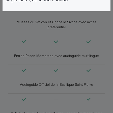
ACHETER
ACHETER
ACHETER
Musées du Vatican et Chapelle Sixtine avec accès
préférentiel
Entrée Prison Mamertine avec audioguide multilingue
Audioguide Officiel de la Basilique Saint-Pierre