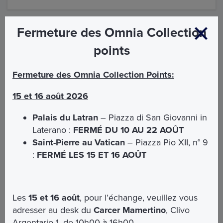
Fermeture des Omnia Collection
BESOIN D’AIDE?
points
Par téléphone ou par e-mail le
Fermeture des Omnia Collection Points:
Customer Service Omnia est à votre
15 et 16 août 2026
disposition
Palais du Latran
– Piazza di San Giovanni in
Laterano :
FERMÉ DU 10 AU 22 AOÛT
Saint-Pierre au Vatican
– Piazza Pio XII, n° 9
:
FERMÉ LES 15 ET 16 AOÛT
Les
15 et 16 août
, pour l’échange, veuillez vous
OMNIA 72H
OMNIA 24H
OMNIA SMART
adresser au desk du
Carcer Mamertino
, Clivo
€ 149
€ 69
€ 99
Argentario 1, de 10h00 à 16h00.