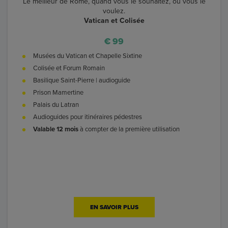
Le meilleur de Rome, quand vous le souhaitez, où vous le
voulez.
Vatican et Colisée
€ 99
Musées du Vatican et Chapelle Sixtine
Colisée et Forum Romain
Basilique Saint-Pierre | audioguide
Prison Mamertine
Palais du Latran
Audioguides pour itinéraires pédestres
Valable 12 mois
à compter de la première utilisation
EN SAVOIR PLUS