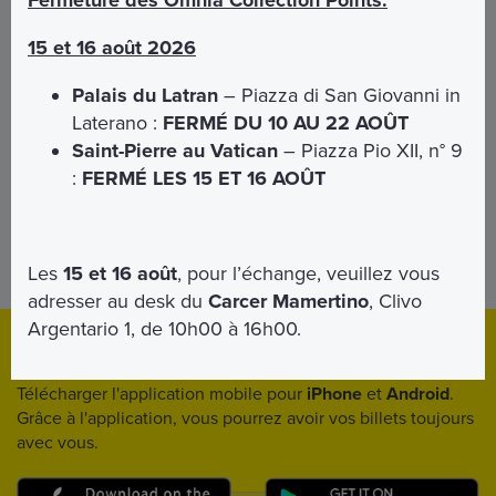
15 et 16 août 2026
J'accepte la politique de confidentialité (
voir la note informative
)*
Palais du Latran
– Piazza di San Giovanni in
* Champs obligatoires
Laterano :
FERMÉ DU 10 AU 22 AOÛT
Saint-Pierre au Vatican
– Piazza Pio XII, n° 9
:
FERMÉ LES 15 ET 16 AOÛT
ENVOYER
Les
15 et 16 août
, pour l’échange, veuillez vous
adresser au desk du
Carcer Mamertino
, Clivo
Argentario 1, de 10h00 à 16h00.
Download
App
Télécharger l'application mobile pour
iPhone
et
Android
.
Grâce à l'application, vous pourrez avoir vos billets toujours
avec vous.