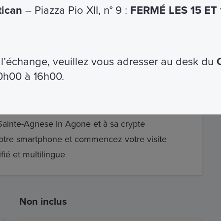
tican
– Piazza Pio XII, n° 9 :
FERMÉ LES 15 ET
nt X, charge le Bernin des travaux de finition
 exécute les clochers et Giuseppe Baratta
e
Bernin
ne concernent que l’intérieur.
 l’échange, veuillez vous adresser au desk du
10h00 à 16h00.
 Sainte-Agnese in Agone et à sa crypte
 votre smartphone et commencez votre visite
fié et multilingue
Non inclus