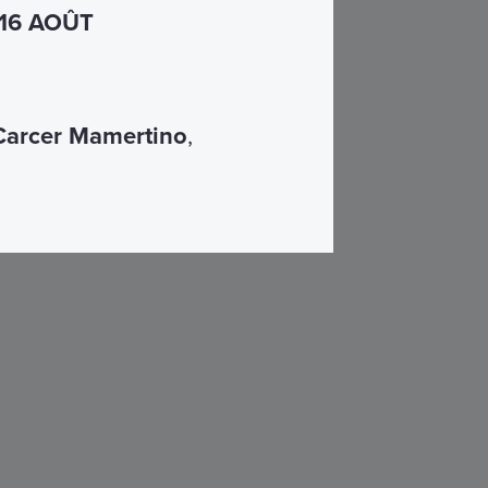
 16 AOÛT
Carcer Mamertino
,