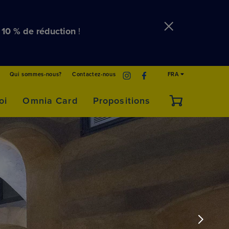
e
10 % de réduction
!
Qui sommes-nous?
Contactez-nous
FRA
oi
Omnia Card
Propositions