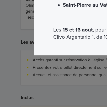
Saint-Pierre au Va
Olimpia Maidalchini, veuve du frère d’Innoce
générale, tandis que Giovanni Maria Baratta
l’escalier. Les modifications apportées par l
Les
15 et 16 août
, pour
Clivo Argentario 1, de 
Les avantages
Accès garanti sur réservation à l’église
Présentez votre billet directement sur
Accueil et assistance de personnel quali
Inclus