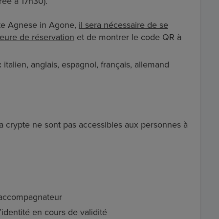
rée à 17h30).
ainte Agnese in Agone,
il sera nécessaire de se
heure de réservation
et de montrer le code QR à
:
italien, anglais, espagnol, français, allemand
t la crypte ne sont pas accessibles aux personnes à
 accompagnateur
identité en cours de validité