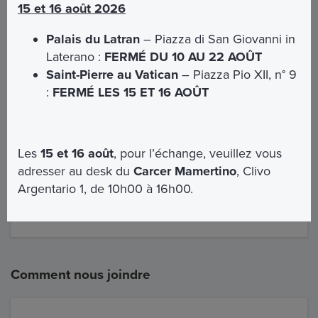
15 et 16 août 2026
Du mardi au samedi
Palais du Latran
– Piazza di San Giovanni in
Matin
: de 9h00 à 13h00 (dernière entrée à 12h30)
Laterano :
FERMÉ DU 10 AU 22 AOÛT
Saint-Pierre au Vatican
– Piazza Pio XII, n° 9
Après-midi:
de 15h00 à 18h00 (dernière entrée à
:
FERMÉ LES 15 ET 16 AOÛT
17h30).
Langues disponibles pour la visite guidée:
anglais et italien
Les
15 et 16 août
, pour l’échange, veuillez vous
La réservation est obligatoire
adresser au desk du
Carcer Mamertino
, Clivo
Argentario 1, de 10h00 à 16h00.
Pour informations et réservations écrivez à
info@omniavaticanrome.org
Comment nous joindre