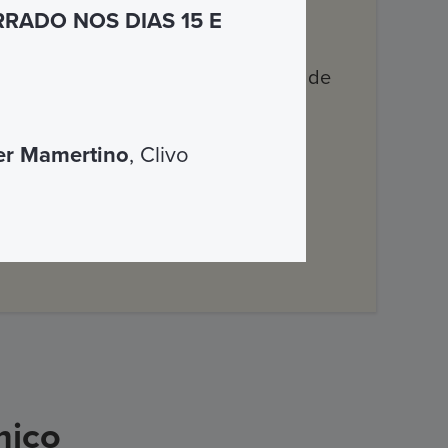
de culto, religiosos e artísticos da
RADO NOS DIAS 15 E
ram a cidade imortal, observando-a de
pen Bus
Vatican&Rome e City
er Mamertino
, Clivo
vilhas de Roma!
mico