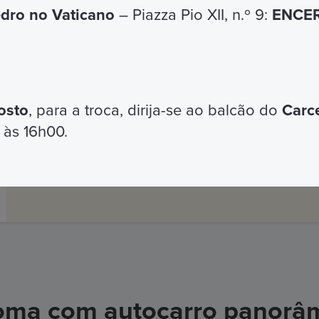
entrada preferencial para os principais lugares 
edro no Vaticano
– Piazza Pio XII, n.º 9:
ENCER
cidade.
Será possível atravessar os lugares que torna
uma perspectiva nova e original graças ao O
Sightseeing® Rome.
osto
, para a troca, dirija-se ao balcão do
Carc
Venha conosco! vamos levá-lo entre as mara
 às 16h00.
DE
S
CUBRA MAIS
Roma com autocarro panorâ