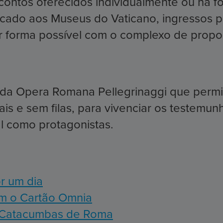
contos oferecidos individualmente ou na 
icado aos Museus do Vaticano, ingressos pa
hor forma possível com o complexo de prop
a Opera Romana Pellegrinaggi que permite
s e sem filas, para vivenciar os testemun
al como protagonistas.
r um dia
om o Cartão Omnia
às Catacumbas de Roma