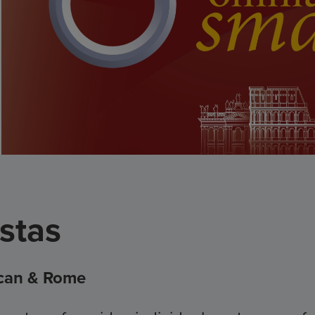
stas
ican & Rome