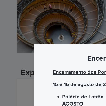
Encer
Explore Roma e o Vat
Encerramento dos Pon
15 e 16 de agosto de 
Palácio de Latrão
–
AGOSTO