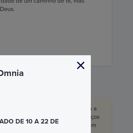
giosidade de um caminho de fé, mas
 Deus.
 Omnia
 horas e 72 horas tornará sua visita a
uma ampla gama de atrações e serviços
DO DE 10 A 22 DE
eu tempo na Cidade Eterna. Concedem