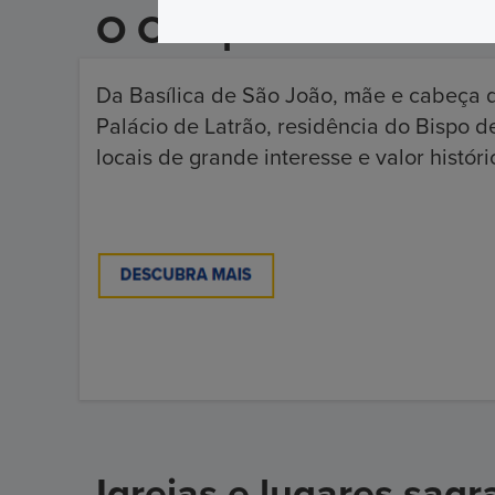
O Complexo de São Jo
Da Basílica de São João, mãe e cabeça d
Palácio de Latrão, residência do Bispo d
locais de grande interesse e valor históric
Igrejas e lugares sa