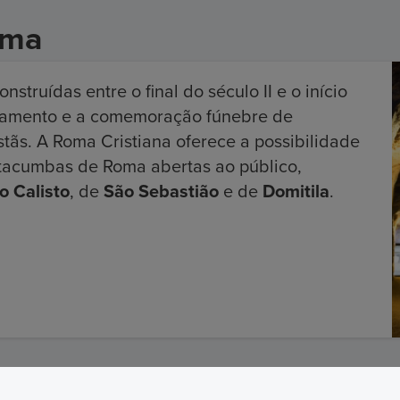
oma
truídas entre o final do século II e o início
pultamento e a comemoração fúnebre de
ãs. A Roma Cristiana oferece a possibilidade
catacumbas de Roma abertas ao público,
 Calisto
, de
São Sebastião
e de
Domitila
.