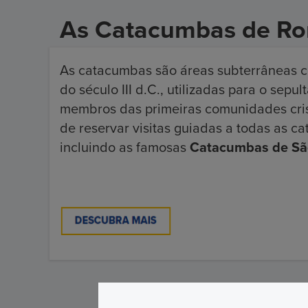
As Catacumbas de R
As catacumbas são áreas subterrâneas cons
do século III d.C., utilizadas para o se
membros das primeiras comunidades crist
de reservar visitas guiadas a todas as 
incluindo as famosas
Catacumbas de São