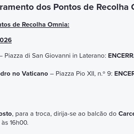
e as Basílicas Papais
ramento dos Pontos de Recolha
Basílica de São Pedro no Vaticano, Basílica
tos de Recolha Omnia:
a Maria Maior e Basílica de São Paulo Fora
sílicas revela sua importância religiosa e
2026
 obras-primas arquitetônicas e artísticas,
 Piazza di San Giovanni in Laterano:
ENCERRA
mo em Roma.
edro no Vaticano
– Piazza Pio XII, n.º 9:
ENCER
osto
, para a troca, dirija-se ao balcão do
Carc
 às 16h00.