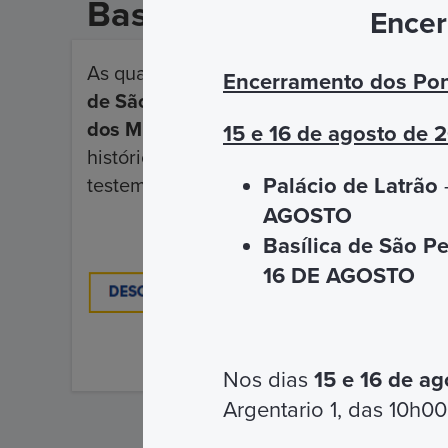
Basílica de São Pedro 
Encer
As quatro basílicas papais de Roma são:
Encerramento dos Pon
de São João de Latrão, Basílica de Sant
dos Muros
. Uma visita guiada a essas ba
15 e 16 de agosto de 
histórica, mas também revela verdadeiras
Palácio de Latrão
–
testemunhos da grandeza do cristianis
AGOSTO
Basílica de São P
16 DE AGOSTO
Nos dias
15 e 16 de ag
Argentario 1, das 10h00