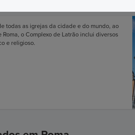
ão de Latrão
e todas as igrejas da cidade e do mundo, ao
e Roma, o Complexo de Latrão inclui diversos
o e religioso.
grados em Roma