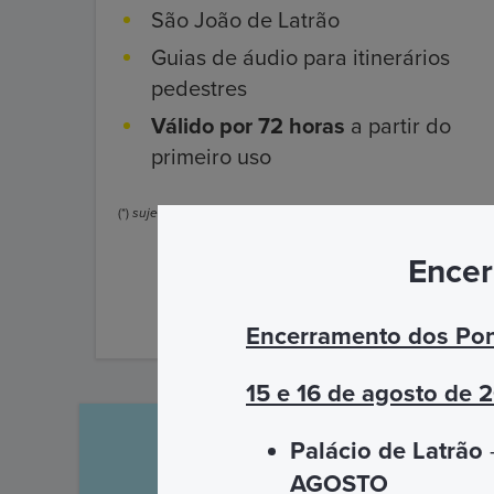
São João de Latrão
Guias de áudio para itinerários
pedestres
Válido por 72 horas
a partir do
primeiro uso
(*)
sujeito a condições
Encer
DESCUBRA MAIS
Encerramento dos Pon
15 e 16 de agosto de 
Palácio de Latrão
–
AGOSTO