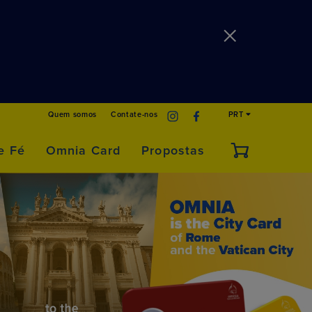
Quem somos
Contate-nos
PRT
e Fé
Omnia Card
Propostas