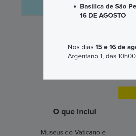
Por telefone ou 
Basílica de São P
16 DE AGOSTO
Nos dias
15 e 16 de ag
Argentario 1, das 10h00
O que inclui
Museus do Vaticano e