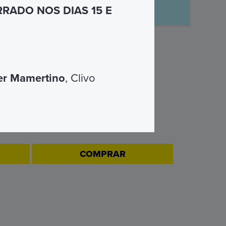
 à sua disposição
RADO NOS DIAS 15 E
er Mamertino
, Clivo
OMNIA SMART
€ 99
COMPRAR