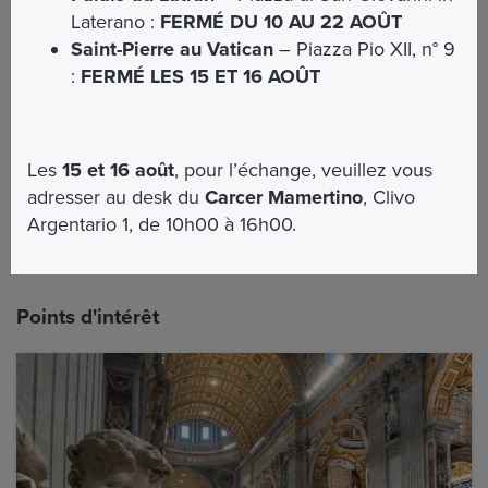
Laterano :
FERMÉ DU 10 AU 22 AOÛT
Entrée réservée
Saint-Pierre au Vatican
– Piazza Pio XII, n° 9
2
:
FERMÉ LES 15 ET 16 AOÛT
Basilique Saint-Pierre - Retrait des
audioguides
Les
15 et 16 août
, pour l’échange, veuillez vous
3
adresser au desk du
Carcer Mamertino
, Clivo
Accès au Dôme
Argentario 1, de 10h00 à 16h00.
Points d'intérêt