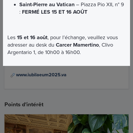
Saint-Pierre au Vatican
– Piazza Pio XII, n° 9
Horaires d'ouverture de la basilique Saint-Pierre
:
FERMÉ LES 15 ET 16 AOÛT
Période estivale
(1er avril - 30 septembre): 7:00 -
19:10
Les
15 et 16 août
, pour l’échange, veuillez vous
Période hivernale
(1er octobre - 31 mars): 7:00 -
adresser au desk du
Carcer Mamertino
, Clivo
19:10
Argentario 1, de 10h00 à 16h00.
Pour plus d'informations sur le Jubilé, visitez le site
officiel:
www.iubilaeum2025.va
Points d'intérêt