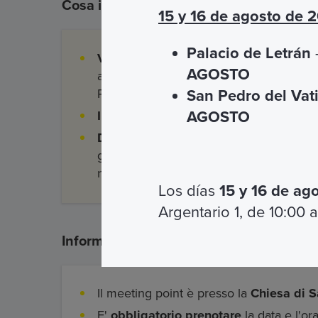
Cosa include
15 y 16 de agosto de 
Palacio de Letrán
–
Visita Guidata
con guide ORP o
AGOSTO
assistenti spirituali dell'Opera Romana
Pellegrinaggi
San Pedro del Vat
AGOSTO
Ingresso
ai siti previsti
Dispositivo radio
per ascoltare la
guida ingressi ai siti previsti
nell'itinerario
Los días
15 y 16 de ag
Argentario 1, de 10:00 a
Informazioni e accoglienza
Il meeting point è presso la
Chiesa di S
E'
obbligatorio prenotare
la data e l'ora