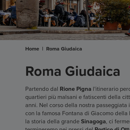
Home
|
Roma Giudaica
Roma Giudaica
Partendo dal
Rione Pigna
l'itinerario per
quartieri più malsani e fatiscenti della c
anni. Nel corso della nostra passeggiata
con la famosa Fontana di Giacomo della
la storia della grande
Sinagoga
, ci ferm
termineremo nei pressi del
Portico di Ott