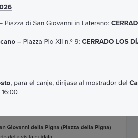
Cosa non include
2026
 Piazza di San Giovanni in Laterano:
CERRADO
Accesso ai siti non previsti
Tutto quanto non espressamente
icano
– Piazza Pio XII n.º 9:
CERRADO LOS DÍA
indicato in "Cos'è incluso"
osto
, para el canje, diríjase al mostrador del
Ca
 16:00.
an Giovanni della Pigna (Piazza della Pigna)
rio della visita guidata