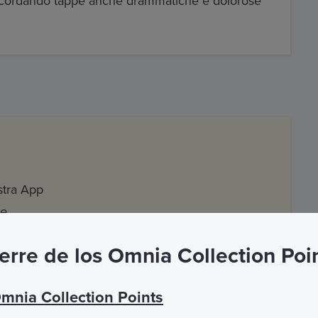
, ricordando tappe anche drammatiche e dolorose
ostra App
me
erre de los Omnia Collection Poi
Omnia Collection Points