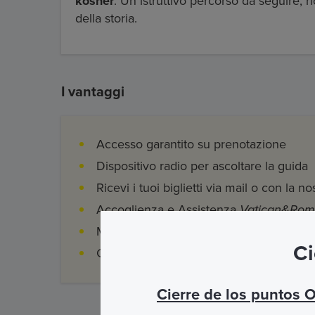
kosher
. Un istruttivo percorso da seguire
della storia.
I vantaggi
Accesso garantito su prenotazione
Dispositivo radio per ascoltare la guida
Ricevi i tuoi biglietti via mail o con la n
Accoglienza e Assistenza
Vatican&Ro
Mostra i biglietti sul tuo smartphone
Ci
Costi di prenotazione e gestione
Cierre de los puntos 