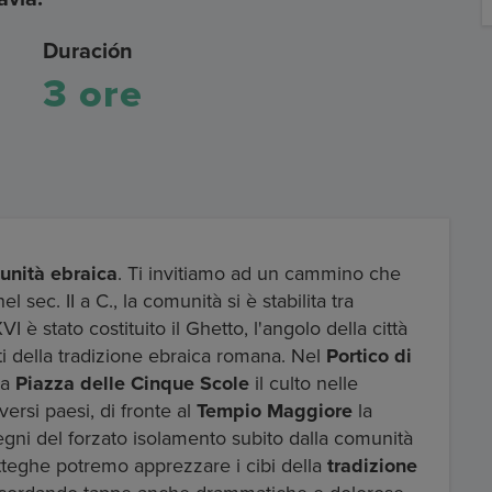
Duración
3 ore
unità ebraica
. Ti invitiamo ad un cammino che
l sec. II a C., la comunità si è stabilita tra
I è stato costituito il Ghetto, l'angolo della città
i della tradizione ebraica romana. Nel
Portico di
la
Piazza delle Cinque Scole
il culto nelle
rsi paesi, di fronte al
Tempio Maggiore
la
egni del forzato isolamento subito dalla comunità
otteghe potremo apprezzare i cibi della
tradizione