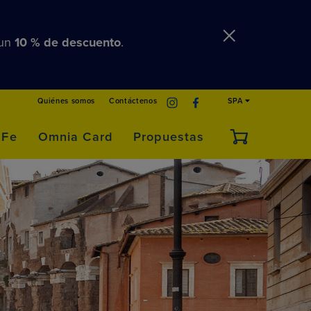
 un
10 % de descuento
.
Quiénes somos
Contáctenos
SPA
 Fe
Omnia Card
Propuestas