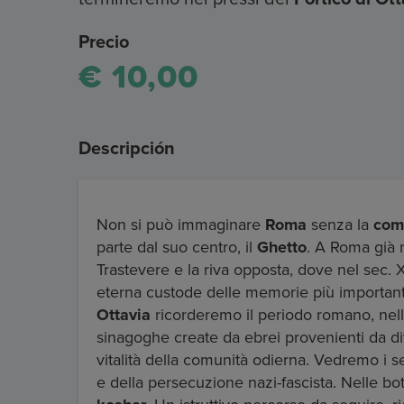
Precio
€ 10,00
Descripción
Non si può immaginare
Roma
senza la
com
parte dal suo centro, il
Ghetto
. A Roma già ne
Trastevere e la riva opposta, dove nel sec. XV
eterna custode delle memorie più important
Ottavia
ricorderemo il periodo romano, nel
sinagoghe create da ebrei provenienti da dive
vitalità della comunità odierna. Vedremo i s
e della persecuzione nazi-fascista. Nelle b