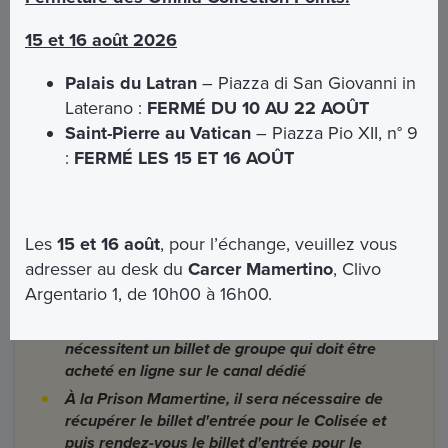
nécessaire de présenter une pièce d'identité. Le
personnel de la billetterie vérifiera la
15 et 16 août 2026
correspondance exacte entre le nombre de
billets émis et le nombre d'usagers présents.
Palais du Latran
– Piazza di San Giovanni in
Laterano :
FERMÉ DU 10 AU 22 AOÛT
Informations importantes
Saint-Pierre au Vatican
– Piazza Pio XII, n° 9
L'entrée a la Prison Mamertine peut être
:
FERMÉ LES 15 ET 16 AOÛT
réservée au moment de l’achat
La réservation pour le Colisée est obligatoire et
le délai de réservation doit être de 1h après la
Les
15 et 16 août
, pour l’échange, veuillez vous
visite de la Prison Mamertine
adresser au desk du
Carcer Mamertino
, Clivo
Il n’est pas possible d’acheter de manière
Argentario 1, de 10h00 à 16h00.
groupée plus de 7 billets combinés
Un plus grand nombre de participants
nécessitent un billet de groupe qui doit être
acheté en ligne sur le canal dédié
À la Prison Mamertine, il sera nécessaire de
récupérer le billet d'entrée pour le Colisée et
puis rendez-vous le billet d'entrée pour le