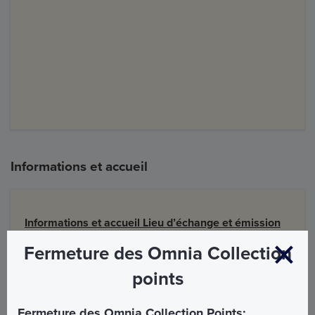
Informations et accueil
Informations et accueil Lieu d’échange et émission
du billet
Fermeture des Omnia Collection
Prison Mamertine, Clivo Argentario
points
Le billet d'entrée au Colisée est nominatif. Pour
la délivrance à la Prison de Mamertine, il sera
Fermeture des Omnia Collection Points: