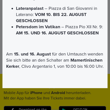
Lateranpalast
– Piazza di San Giovanni in
Laterano:
VOM 10. BIS 22. AUGUST
Ich akzeptiere die datenschutzbetimmungen (
GESCHLOSSEN
ansicht informationen
)*
Petersdom im Vatikan
– Piazza Pio XII Nr. 9:
* Erforderliche Felder
AM 15. UND 16. AUGUST GESCHLOSSEN
Am
15. und 16. August
für den Umtausch wenden
Sie sich bitte an den Schalter am
Mamertinischen
EINSENDEN
Kerker
, Clivo Argentario 1, von 10:00 bis 16:00 Uhr.
Download
App
Mobile App für
iPhone
und
Android
herunterladen.
Mit der App haben Sie Ihre Tickets immer dabei.