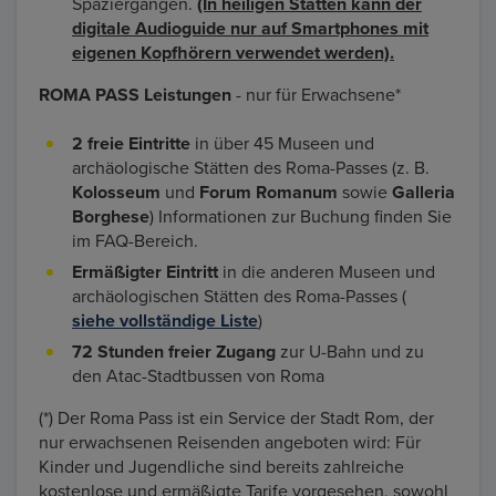
Spaziergängen.
(In heiligen Stätten kann der
digitale Audioguide nur auf Smartphones mit
eigenen Kopfhörern verwendet werden).
ROMA PASS Leistungen
- nur für Erwachsene*
2 freie Eintritte
in über 45 Museen und
archäologische Stätten des Roma-Passes (z. B.
Kolosseum
und
Forum Romanum
sowie
Galleria
Borghese
) Informationen zur Buchung finden Sie
im FAQ-Bereich.
Ermäßigter Eintritt
in die anderen Museen und
archäologischen Stätten des Roma-Passes (
siehe vollständige Liste
)
72 Stunden freier Zugang
zur U-Bahn und zu
den Atac-Stadtbussen von Roma
(*) Der Roma Pass ist ein Service der Stadt Rom, der
nur erwachsenen Reisenden angeboten wird: Für
Kinder und Jugendliche sind bereits zahlreiche
kostenlose und ermäßigte Tarife vorgesehen, sowohl