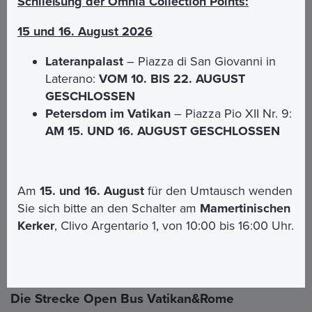
Schließung der Omnia Collection Points:
Weiteres geschlossen.
15 und 16. August 2026
Zu den meisten im OMNIA-Card-Paket
Lateranpalast
– Piazza di San Giovanni in
enthaltenen Standorten besteht für alle
Laterano:
VOM 10. BIS 22. AUGUST
Behinderten mit einer Invaliditätsbescheinigung
freier Eintritt ohne Anstehen.
GESCHLOSSEN
Petersdom im Vatikan
– Piazza Pio XII Nr. 9:
Aus diesem Grund wird der Kauf des
AM 15. UND 16. AUGUST GESCHLOSSEN
OMNIA Card-Pakets für Menschen mit
Behinderung
nicht empfohlen
und es wird
empfohlen
, zu prüfen, ob für das kostenlose
Paket ein bestimmter Grad der Behinderung
Am
15. und 16. August
für den Umtausch wenden
erforderlich ist.
Sie sich bitte an den Schalter am
Mamertinischen
Alle FAQs ansehen
Kerker
, Clivo Argentario 1, von 10:00 bis 16:00 Uhr.
Die Strecke Open Bus Vatikan&Rome